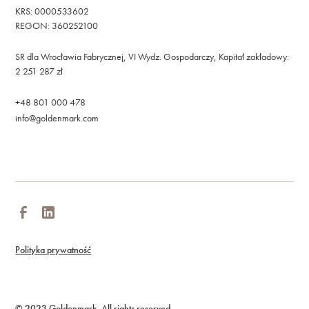
KRS: 0000533602
REGON: 360252100
SR dla Wrocławia Fabrycznej, VI Wydz. Gospodarczy, Kapitał zakładowy:
2 251 287 zł
+48 801 000 478
info@goldenmark.com
Polityka prywatność
© 2023 Goldenmark. All rights reserved.