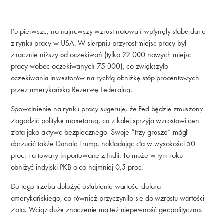
Po pierwsze, na najnowszy wzrost notowań wpłynęły słabe dane
z rynku pracy w USA. W sierpniu przyrost miejsc pracy był
znacznie niższy od oczekiwań (tylko 22 000 nowych miejsc
pracy wobec oczekiwanych 75 000), co zwiększyło
oczekiwania inwestorów na rychłą obniżkę stóp procentowych
przez amerykańską Rezerwę Federalną.
Spowolnienie na rynku pracy sugeruje, że Fed będzie zmuszony
złagodzić politykę monetarną, co z kolei sprzyja wzrostowi cen
złota jako aktywa bezpiecznego. Swoje “trzy grosze” mógł
dorzucić także Donald Trump, nakładając cła w wysokości 50
proc. na towary importowane z Indii. To może w tym roku
obniżyć indyjski PKB o co najmniej 0,5 proc.
Do tego trzeba dołożyć osłabienie wartości dolara
amerykańskiego, co również przyczyniło się do wzrostu wartości
złota. Wciąż duże znaczenie ma też niepewność geopolityczna,