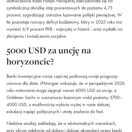
Jednocześnie Rada Polityki Pieniężnej zdecydowała się na
symboliczną obniżkę stóp procentowych do poziomu 4,75
procent, sygnalizując ostrożne luzowanie polityki pieniężnej. W
tle pozostaje rosnący deficyt budżetowy, który w 2025 roku ma
wynieść 6,9 procent PKB - najwyżej w historii - oraz wydatki na
zbrojenia i świadczenia socjalne.
5000 USD za uncję na
horyzoncie?
Banki inwestycyjne coraz częściej podnoszą swoje prognozy
cenowe dla złota. JPMorgan wskazuje, że w perspektywie 2026
roku notowania mogą sięgnąć nawet 4000 USD za uncję, a
Goldman Sachs w scenariuszu bazowym widzi poziomy 3700–
4000 USD, z możliwością wybicia wyżej w razie dalszej
eskalacji napięć politycznych i utraty zaufania do Fed.
Niektóre analizy zakładają, że w ekstremalnych warunkach,
przy silnym odpływie od dolara i dalszej akumulacji przez banki