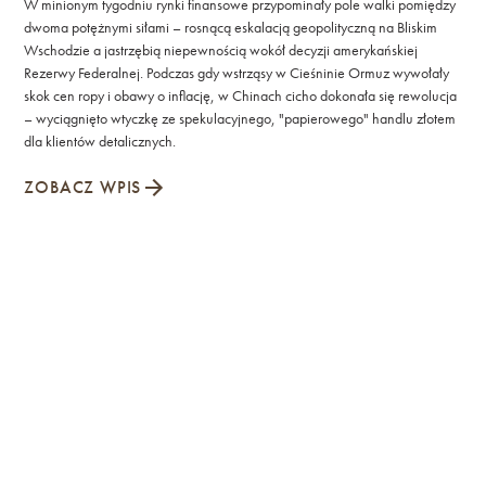
W minionym tygodniu rynki finansowe przypominały pole walki pomiędzy
dwoma potężnymi siłami – rosnącą eskalacją geopolityczną na Bliskim
Wschodzie a jastrzębią niepewnością wokół decyzji amerykańskiej
Rezerwy Federalnej. Podczas gdy wstrząsy w Cieśninie Ormuz wywołały
skok cen ropy i obawy o inflację, w Chinach cicho dokonała się rewolucja
– wyciągnięto wtyczkę ze spekulacyjnego, "papierowego" handlu złotem
dla klientów detalicznych.
ZOBACZ WPIS