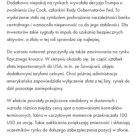
Dodatkowo niepokój na rynkach wywołała decyzja Trumpa o
zwolnieniu Lisy Cook, członkini Rady Gubernatorów Fed. To
wydarzenie stało się symbolem podważania niezależności banku
centralnego i wzmocniło niepewność co do jego stabilności. Dla
inwestorów takie sygnały to impuls do szukania bezpiecznych
aktywów, a złoto w tej roli sprawdza się najlepiej.
Do wzrostu notowań przyczyniły się także zawirowania na rynku
fizycznego kruszcu. W sierpniu okazało się, że część sztabek
złota importowanych do USA, m.in. ze Szwajcarii, objęto
dodatkowymi taryfami celnymi. Choć później administracja
amerykańska zapowiedziała wyłączenie złota z tej listy, rynek do
dziś pozostaje zaniepokojony.
W efekcie powstały przejściowe niedobory w dostawach i
wzrosła różnica między ceną spot a notowaniami kontraktów
terminowych, która w szczytowym momencie przekraczała 100
USD za uncję. Takie zakłócenia zwiększają zmienność i skłaniają
uczestników rynku do dalszego zabezpieczania pozycji w złocie.