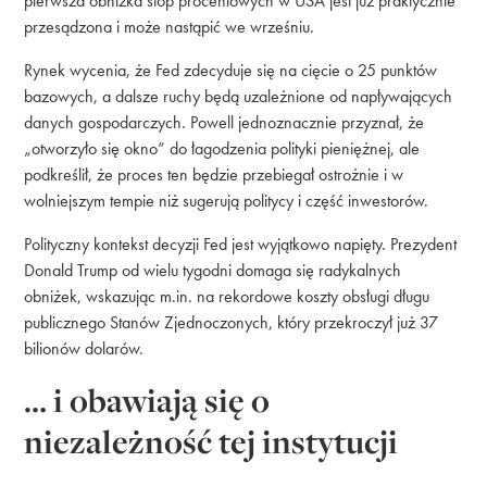
pierwsza obniżka stóp procentowych w USA jest już praktycznie
przesądzona i może nastąpić we wrześniu.
Rynek wycenia, że Fed zdecyduje się na cięcie o 25 punktów
bazowych, a dalsze ruchy będą uzależnione od napływających
danych gospodarczych. Powell jednoznacznie przyznał, że
„otworzyło się okno” do łagodzenia polityki pieniężnej, ale
podkreślił, że proces ten będzie przebiegał ostrożnie i w
wolniejszym tempie niż sugerują politycy i część inwestorów.
Polityczny kontekst decyzji Fed jest wyjątkowo napięty. Prezydent
Donald Trump od wielu tygodni domaga się radykalnych
obniżek, wskazując m.in. na rekordowe koszty obsługi długu
publicznego Stanów Zjednoczonych, który przekroczył już 37
bilionów dolarów.
… i obawiają się o
niezależność tej instytucji