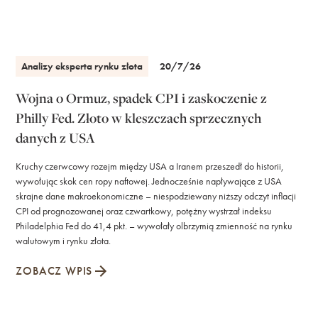
Analizy eksperta rynku złota
20/7/26
Wojna o Ormuz, spadek CPI i zaskoczenie z
Philly Fed. Złoto w kleszczach sprzecznych
danych z USA
Kruchy czerwcowy rozejm między USA a Iranem przeszedł do historii,
wywołując skok cen ropy naftowej. Jednocześnie napływające z USA
skrajne dane makroekonomiczne – niespodziewany niższy odczyt inflacji
CPI od prognozowanej oraz czwartkowy, potężny wystrzał indeksu
Philadelphia Fed do 41,4 pkt. – wywołały olbrzymią zmienność na rynku
walutowym i rynku złota.
ZOBACZ WPIS