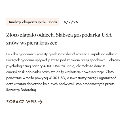
Analizy eksperta rynku złota
6/7/26
Złoto złapało oddech. Słabsza gospodarka USA
znów wspiera kruszec
Po kilku tygodniach korekty rynek złota dostał wreszcie impuls do odbicia.
Początek tygodnia upływał jeszcze pod znakiem presji spadkowej i obrony
psychologicznej bariery 4000 USD za uncję, ale słabsze dane z
amerykańskiego rynku pracy zmieniły krótkoterminową narrację. Złoto
ponownie wróciło powyżej 4100 USD, a inwestorzy zaczęli ograniczać
oczekiwania dotyczące kolejnych podwyżek stóp procentowych przez
Rezerwę Federalną.
ZOBACZ WPIS