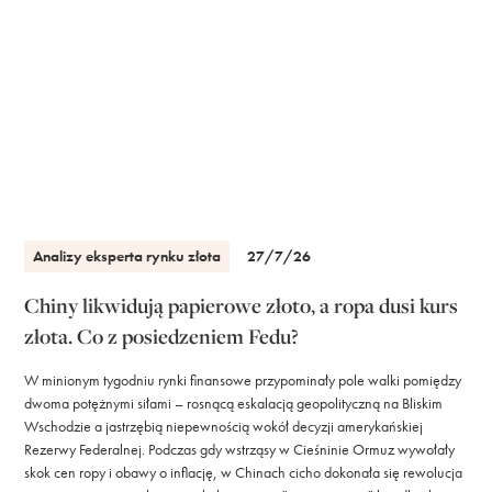
Analizy eksperta rynku złota
27/7/26
Chiny likwidują papierowe złoto, a ropa dusi kurs
złota. Co z posiedzeniem Fedu?
W minionym tygodniu rynki finansowe przypominały pole walki pomiędzy
dwoma potężnymi siłami – rosnącą eskalacją geopolityczną na Bliskim
Wschodzie a jastrzębią niepewnością wokół decyzji amerykańskiej
Rezerwy Federalnej. Podczas gdy wstrząsy w Cieśninie Ormuz wywołały
skok cen ropy i obawy o inflację, w Chinach cicho dokonała się rewolucja