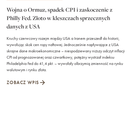
Wojna o Ormuz, spadek CPI i zaskoczenie z
Philly Fed. Złoto w kleszczach sprzecznych
danych z USA
Kruchy czerwcowy rozejm między USA a Iranem przeszedł do historii,
wywołując skok cen ropy naftowej. Jednocześnie napływające z USA
skrajne dane makroekonomiczne – niespodziewany niższy odczyt inflacji
CPI od prognozowanej oraz czwartkowy, potężny wystrzał indeksu
Philadelphia Fed do 41,4 pkt. – wywołały olbrzymią zmienność na rynku
walutowym i rynku złota.
ZOBACZ WPIS