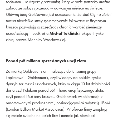
rachunku – to fizyczny przedmiot, który w razie potrzeby można
zabrać ze sobą i sprzedać w dowolnym miejscu na świecie.
Główną ideą Goldsavera jest przekonanie, że stać Cię na złoto i
nawet niewielkie sumy systematycznie lokowane w fizycznym
kruszcu pozwalają oszczędzać i chronić wartość pieniędzy
przed inflacją
– podkreśla
Michał Tekliński
, ekspert rynku
złota, prezes Mennicy Wrocławskiej.
Ponad pół miliona sprzedanych uncji złota
Za marką Goldsaver stoi – należący do tej samej grupy
kapitałowej - Goldenmark, czyli wiodący na polskim rynku
dystrybutor metali szlachetnych, który w ciągu 13 lat działalności
dostarczył Polakom ponad pół miliona uncji fizycznego złota,
czyli ponad 16,6 tony kruszcu. Goldenmark współpracuje z
renomowanymi producentami, posiadającymi akredytację LBMA
(London Bullion Market Association). W ofercie firmy znajdują
się metale szlachetne takich firm i mennic jak niemiecki