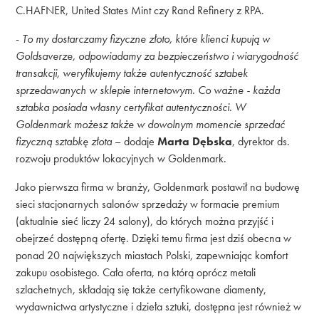
C.HAFNER, United States Mint czy Rand Refinery z RPA.
-
To my dostarczamy fizyczne złoto, które klienci kupują w
Goldsaverze, odpowiadamy za bezpieczeństwo i wiarygodność
transakcji, weryfikujemy także autentyczność sztabek
sprzedawanych w sklepie internetowym. Co ważne - każda
sztabka posiada własny certyfikat autentyczności. W
Goldenmark możesz także w dowolnym momencie sprzedać
fizyczną sztabkę złota
– dodaje
Marta Dębska
, dyrektor ds.
rozwoju produktów lokacyjnych w Goldenmark.
Jako pierwsza firma w branży, Goldenmark postawił na budowę
sieci stacjonarnych salonów sprzedaży w formacie premium
(aktualnie sieć liczy 24 salony), do których można przyjść i
obejrzeć dostępną ofertę. Dzięki temu firma jest dziś obecna w
ponad 20 największych miastach Polski, zapewniając komfort
zakupu osobistego. Cała oferta, na którą oprócz metali
szlachetnych, składają się także certyfikowane diamenty,
wydawnictwa artystyczne i dzieła sztuki, dostępna jest również w