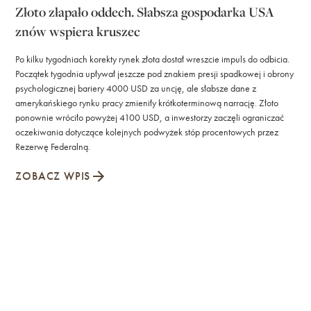
Złoto złapało oddech. Słabsza gospodarka USA
znów wspiera kruszec
Po kilku tygodniach korekty rynek złota dostał wreszcie impuls do odbicia.
Początek tygodnia upływał jeszcze pod znakiem presji spadkowej i obrony
psychologicznej bariery 4000 USD za uncję, ale słabsze dane z
amerykańskiego rynku pracy zmieniły krótkoterminową narrację. Złoto
ponownie wróciło powyżej 4100 USD, a inwestorzy zaczęli ograniczać
oczekiwania dotyczące kolejnych podwyżek stóp procentowych przez
Rezerwę Federalną.
ZOBACZ WPIS