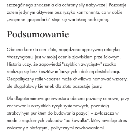
szczególnego znaczenia dla ochrony siły nabywczej. Pozostaje
zatem jedynym aktywem bez ryzyka kontrahenta, co w dobie
„wojennej gospodarki” staje się wartością nadrzędną.
Podsumowanie
Obecna korekta cen złota, napędzana agresywną retoryką
Waszyngtonu, jest w mojej ocenie zjawiskiem przejściowym.
Historia uczy, że zapowiedzi "szybkich zwycięstw" rzadko
realizują się bez kosztów inflacyjnych i dalszej destabilizacji.
Geopolityczny roller-coaster może chwilowo hamować wzrosty,
ale długofalowy kierunek dla złota pozostaje jasny.
Dla długoterminowego inwestora obecne poziomy cenowe, przy
zachowaniu wszystkich ryzyk systemowych, pozostają
atrakcyjnym punktem do budowania pozycji – zwłaszcza w
modelu regularnych zakupów "po kawałku", który niweluje stres
związany z bieżącymi, politycznymi zawirowaniami.