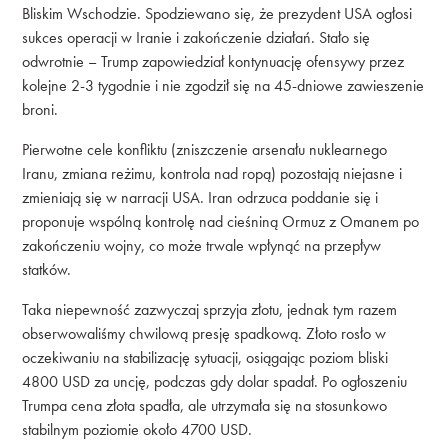
Bliskim Wschodzie. Spodziewano się, że prezydent USA ogłosi
sukces operacji w Iranie i zakończenie działań. Stało się
odwrotnie – Trump zapowiedział kontynuację ofensywy przez
kolejne 2-3 tygodnie i nie zgodził się na 45-dniowe zawieszenie
broni.
Pierwotne cele konfliktu (zniszczenie arsenału nuklearnego
Iranu, zmiana reżimu, kontrola nad ropą) pozostają niejasne i
zmieniają się w narracji USA. Iran odrzuca poddanie się i
proponuje wspólną kontrolę nad cieśniną Ormuz z Omanem po
zakończeniu wojny, co może trwale wpłynąć na przepływ
statków.
Taka niepewność zazwyczaj sprzyja złotu, jednak tym razem
obserwowaliśmy chwilową presję spadkową. Złoto rosło w
oczekiwaniu na stabilizację sytuacji, osiągając poziom bliski
4800 USD za uncję, podczas gdy dolar spadał. Po ogłoszeniu
Trumpa cena złota spadła, ale utrzymała się na stosunkowo
stabilnym poziomie około 4700 USD.