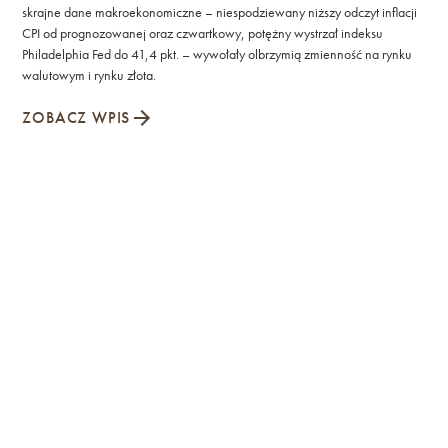
skrajne dane makroekonomiczne – niespodziewany niższy odczyt inflacji
CPI od prognozowanej oraz czwartkowy, potężny wystrzał indeksu
Philadelphia Fed do 41,4 pkt. – wywołały olbrzymią zmienność na rynku
walutowym i rynku złota.
ZOBACZ WPIS