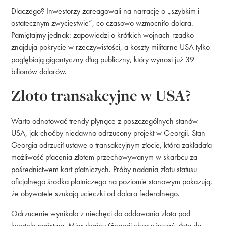
Dlaczego? Inwestorzy zareagowali na narrację o „szybkim i
ostatecznym zwycięstwie”, co czasowo wzmocniło dolara.
Pamiętajmy jednak: zapowiedzi o krótkich wojnach rzadko
znajdują pokrycie w rzeczywistości, a koszty militarne USA tylko
pogłębiają gigantyczny dług publiczny, który wynosi już 39
bilionów dolarów.
Złoto transakcyjne w USA?
Warto odnotować trendy płynące z poszczególnych stanów
USA, jak choćby niedawno odrzucony projekt w Georgii. Stan
Georgia odrzucił ustawę o transakcyjnym złocie, która zakładała
możliwość płacenia złotem przechowywanym w skarbcu za
pośrednictwem kart płatniczych. Próby nadania złotu statusu
oficjalnego środka płatniczego na poziomie stanowym pokazują,
że obywatele szukają ucieczki od dolara federalnego.
Odrzucenie wynikało z niechęci do oddawania złota pod
kuratelę państwa. Mieszkańcy Georgii chcą używać złota do