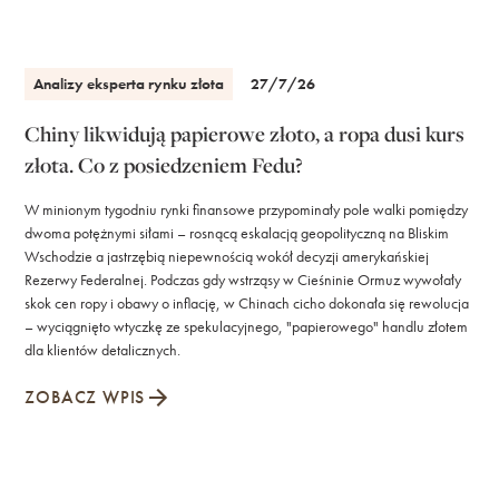
Analizy eksperta rynku złota
27/7/26
Chiny likwidują papierowe złoto, a ropa dusi kurs
złota. Co z posiedzeniem Fedu?
W minionym tygodniu rynki finansowe przypominały pole walki pomiędzy
dwoma potężnymi siłami – rosnącą eskalacją geopolityczną na Bliskim
Wschodzie a jastrzębią niepewnością wokół decyzji amerykańskiej
Rezerwy Federalnej. Podczas gdy wstrząsy w Cieśninie Ormuz wywołały
skok cen ropy i obawy o inflację, w Chinach cicho dokonała się rewolucja
– wyciągnięto wtyczkę ze spekulacyjnego, "papierowego" handlu złotem
dla klientów detalicznych.
ZOBACZ WPIS